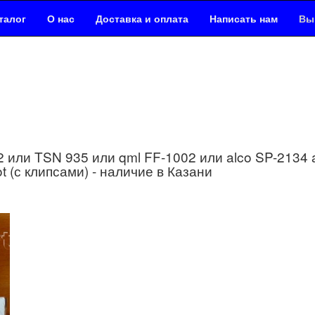
талог
О нас
Доставка и оплата
Написать нам
Выг
или TSN 935 или qml FF-1002 или alco SP-2134 ave
eot (с клипсами) - наличие в Казани