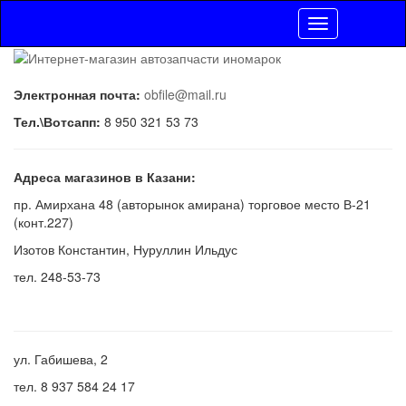
Toggle
navigation
Электронная почта:
obfile@mail.ru
Тел.\Вотсапп:
8 950 321 53 73
Адреса магазинов в Казани:
пр. Амирхана 48 (авторынок амирана) торговое место В-21
(конт.227)
Изотов Константин, Нуруллин Ильдус
тел. 248-53-73
ул. Габишева, 2
тел. 8 937 584 24 17