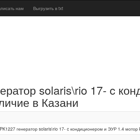
писать нам
Выгрузить в txt
ратор solaris\rio 17- c к
аличие в Казани
PK1227 генератор solaris\rio 17- c кондиционером и ЭУР 1.4 мотор